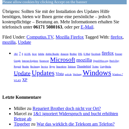
Please allow cookies by clicking Accept on the banner
Übrigens: Sollten Sie mit der Installation des Updates Hilfe
benötigen, bieten wir Ihnen gerne eine persönliche – jedoch
kostenpflichtige – Beratung an. Mehr Informationen erhalten Sie
telefonisch unter
06171 5080163
, oder per
E-Mail
.
Filed Under:
Computius.TV
,
Mozilla Firefox
Tagged With:
firefox
,
mozilla
,
Update
firefox
7
1&1
8
A110L
Acer
Adobe
Adobe Reader
Amazon
Brother
DSL
E-Mail
Facebook
Freenet
Microsoft
mozilla
Google
Internet Explorer
Kennwort
OpenOffice.org
Patch Day
Thunderbird
Prepaid
Reader
Rechnung
Service
Skype
Smartdrive
Telekom
Twitter
UnityMedia
Windows
Updates
Update
Vista
web.de
Werbung
Windows 7
XP
WLAN
Letzte Kommentare
Müller
zu
Repariert Brother doch nicht vor Ort?
Marcel
zu
1&1 ignoriert Widerspruch und bucht erhöhten
Betrag ab
Tipgeber
zu
War das wirklich die Telekom am Telefon?