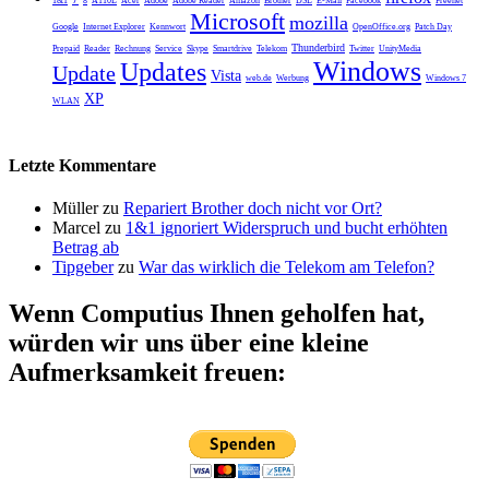
1&1
8
A110L
Acer
Adobe
Adobe Reader
Amazon
Brother
DSL
E-Mail
Facebook
Freenet
Microsoft
mozilla
Google
Internet Explorer
Kennwort
OpenOffice.org
Patch Day
Thunderbird
Prepaid
Reader
Rechnung
Service
Skype
Smartdrive
Telekom
Twitter
UnityMedia
Windows
Updates
Update
Vista
web.de
Werbung
Windows 7
XP
WLAN
Letzte Kommentare
Müller
zu
Repariert Brother doch nicht vor Ort?
Marcel
zu
1&1 ignoriert Widerspruch und bucht erhöhten
Betrag ab
Tipgeber
zu
War das wirklich die Telekom am Telefon?
Wenn Computius Ihnen geholfen hat,
würden wir uns über eine kleine
Aufmerksamkeit freuen: