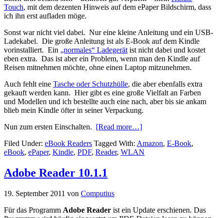
Touch
, mit dem dezenten Hinweis auf dem ePaper Bildschirm, dass
ich ihn erst aufladen möge.
Sonst war nicht viel dabei. Nur eine kleine Anleitung und ein USB-
Ladekabel. Die große Anleitung ist als E-Book auf dem Kindle
vorinstalliert. Ein
„normales“ Ladegerät
ist nicht dabei und kostet
eben extra. Das ist aber ein Problem, wenn man den Kindle auf
Reisen mitnehmen möchte, ohne einen Laptop mitzunehmen.
Auch fehlt eine
Tasche oder Schutzhülle
, die aber ebenfalls extra
gekauft werden kann. Hier gibt es eine große Vielfalt an Farben
und Modellen und ich bestellte auch eine nach, aber bis sie ankam
blieb mein Kindle öfter in seiner Verpackung.
Nun zum ersten Einschalten.
[Read more…]
Filed Under:
eBook Readers
Tagged With:
Amazon
,
E-Book
,
eBook
,
ePaper
,
Kindle
,
PDF
,
Reader
,
WLAN
Adobe Reader 10.1.1
19. September 2011
von
Computius
Für das Programm
Adobe Reader
ist ein Update erschienen. Das