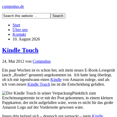
computius.de
Start
Über uns
Kontakt
10. August 2026
Kindle Touch
24. Mai 2012
von
Computius
Ein paar Wochen ist es schon her, seit mein neues E-Book-Lesegerät
(auch „Reader“ genannt) angekommen ist. Ich hatte lang überlegt,
ob ich mir irgendwann einen
Kindle
von Amazon zulege, und als
ich vom neuen
Kindle Touch
las ist die Entscheidung gefallen.
Pünktlich zum
Erscheinungstermin ist er mit der Post gekommen, in einem kleinen
Pappkarton, der nicht aufgefallen wäre, wenn es nicht für das große
Amazon Logo auf der Vorderseite gewesen wäre.
Innen drin befand sich – dennoch gut verpackt – mein
Kindle