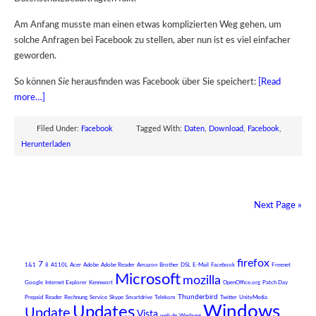
Am Anfang musste man einen etwas komplizierten Weg gehen, um
solche Anfragen bei Facebook zu stellen, aber nun ist es viel einfacher
geworden.
So können
Sie
herausfinden was Facebook über Sie speichert:
[Read
more…]
Filed Under:
Facebook
Tagged With:
Daten
,
Download
,
Facebook
,
Herunterladen
Next Page »
firefox
7
1&1
8
A110L
Acer
Adobe
Adobe Reader
Amazon
Brother
DSL
E-Mail
Facebook
Freenet
Microsoft
mozilla
Google
Internet Explorer
Kennwort
OpenOffice.org
Patch Day
Thunderbird
Prepaid
Reader
Rechnung
Service
Skype
Smartdrive
Telekom
Twitter
UnityMedia
Windows
Updates
Update
Vista