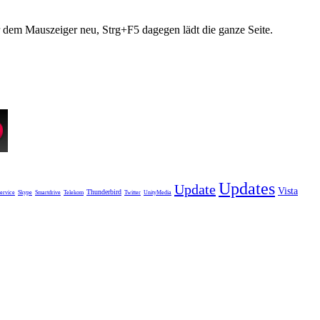
r dem Mauszeiger neu, Strg+F5 dagegen lädt die ganze Seite.
Updates
Update
Vista
Thunderbird
ervice
Skype
Smartdrive
Telekom
Twitter
UnityMedia