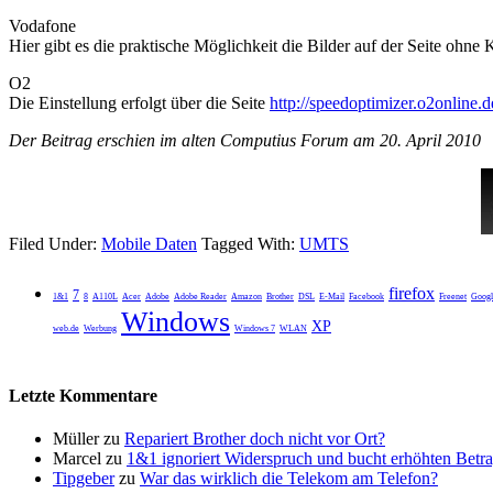
Vodafone
Hier gibt es die praktische Möglichkeit die Bilder auf der Seite oh
O2
Die Einstellung erfolgt über die Seite
http://speedoptimizer.o2online.d
Der Beitrag erschien im alten Computius Forum am 20. April 2010
Filed Under:
Mobile Daten
Tagged With:
UMTS
firefox
7
1&1
8
A110L
Acer
Adobe
Adobe Reader
Amazon
Brother
DSL
E-Mail
Facebook
Freenet
Googl
Windows
XP
web.de
Werbung
Windows 7
WLAN
Letzte Kommentare
Müller
zu
Repariert Brother doch nicht vor Ort?
Marcel
zu
1&1 ignoriert Widerspruch und bucht erhöhten Betr
Tipgeber
zu
War das wirklich die Telekom am Telefon?