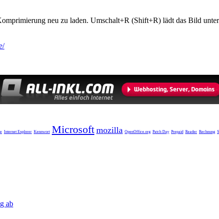
ne Komprimierung neu zu laden. Umschalt+R (Shift+R) lädt das Bild unte
e/
Microsoft
mozilla
e
Internet Explorer
Kennwort
OpenOffice.org
Patch Day
Prepaid
Reader
Rechnung
S
ag ab