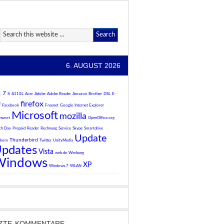
6. AUGUST 2026
7
1
8
A110L
Acer
Adobe
Adobe Reader
Amazon
Brother
DSL
E-
firefox
l
Facebook
Freenet
Google
Internet Explorer
Microsoft
mozilla
nwort
OpenOffice.org
ch Day
Prepaid
Reader
Rechnung
Service
Skype
Smartdrive
Update
Thunderbird
ekom
Twitter
UnityMedia
pdates
Vista
web.de
Werbung
Windows
XP
Windows 7
WLAN
ZTE KOMMENTARE