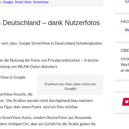
Gr
h:
Google
,
Street View
,
Streetview
n Deutschland – dank Nutzerfotos
FAC
Me
t sein, dass Google StreetView in Deutschland Schwierigkeiten
OBE
Ich b
ber die Nutzung der Fotos von Privatgrundstücken – in letzter
Woch
mmlung von WLAN-Daten diskutiert.
an de
tView in Google
Frankfurt am Main (aber nicht von
Google)
eetView-Ansicht, die
nnt. Die Straßen werden nicht durchgehend blau markiert,
 Figur über einen Punkt, wird ein Foto sichtbar.
den StreetView Autos, sondern Nutzerfotos aus
Panoramia
.
dem richtigen Ort, aber ein Gefühl für die Straße geben Sie