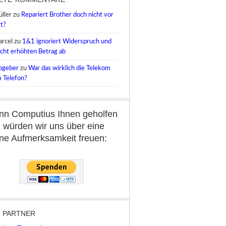
ller
zu
Repariert Brother doch nicht vor
t?
rcel
zu
1&1 ignoriert Widerspruch und
cht erhöhten Betrag ab
pgeber
zu
War das wirklich die Telekom
 Telefon?
n Computius Ihnen geholfen
, würden wir uns über eine
ine Aufmerksamkeit freuen:
 PARTNER