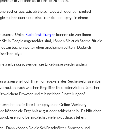
nisse in Chrome als in Firefox zu sehen.
ene Sachen aus, z.B. ob Sie auf Deutsch oder auf Englisch
oogle suchen oder über eine fremde Homepage in einem
 steuern. Unter
Sucheinstellungen
können die von Ihnen
 Sie in Google angemeldet sind, können Sie auch Sterne für die
neuten Suchen weiter oben erscheinen sollten. Dadurch
isreihenfolge.
ernetverbindung, werden die Ergebnisse wieder anders
hten wissen wie hoch Ihre Homepage in den Suchergebnissen bei
 vermuten, nach welchen Begriffen Ihre potenziellen Besucher
mit welchem Browser und mit welchen Einstellungen?
e Unternehmen die Ihre Homepage und Online-Werbung
e können die Ergebnisse gut oder schlecht sein. Es hilft eben
probieren und bei möglichst vielen gut da zu stehen.
en. Dann können Sie die Schlüsselwörter, Sprachen und