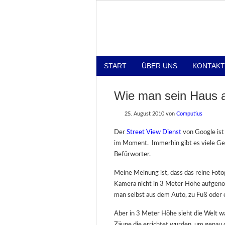
START
ÜBER UNS
KONTAKT
Wie man sein Haus a
25. August 2010
von
Computius
Der
Street View Dienst
von Google ist
im Moment. Immerhin gibt es viele Geg
Befürworter.
Meine Meinung ist, dass das reine Fot
Kamera nicht in 3 Meter Höhe aufgeno
man selbst aus dem Auto, zu Fuß oder
Aber in 3 Meter Höhe sieht die Welt w
Zäune die errichtet wurden, um genau 