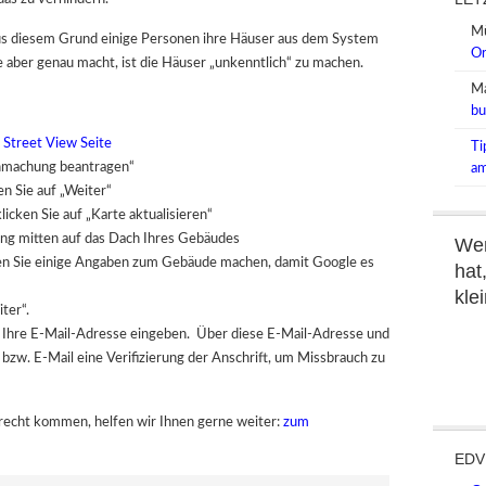
Mü
aus diesem Grund einige Personen ihre Häuser aus dem System
Or
aber genau macht, ist die Häuser „unkenntlich“ zu machen.
Ma
bu
 Street View Seite
Ti
chmachung beantragen“
am
en Sie auf „Weiter“
icken Sie auf „Karte aktualisieren“
ung mitten auf das Dach Ihres Gebäudes
Wen
nen Sie einige Angaben zum Gebäude machen, damit Google es
hat
kle
ter“.
e Ihre E-Mail-Adresse eingeben. Über diese E-Mail-Adresse und
 bzw. E-Mail eine Verifizierung der Anschrift, um Missbrauch zu
 recht kommen, helfen wir Ihnen gerne weiter:
zum
EDV