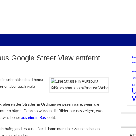
us Google Street View entfernt
1&
Mai
Ken
Pat
 ein sehr aktuelles Thema
Tel
ner, aber auch viele
U
ografieren der Straßen in Ordnung gewesen wäre, wenn die
mmen hätte. Denn so würden die Bilder nur das zeigen, was
 etwas höher
aus einem Bus
sieht.
ahrhaftig anders aus. Damit kann man über Zäune schauen –
LET
das zu verhindern.