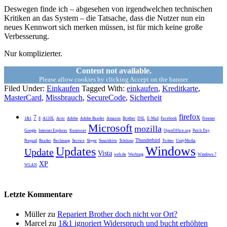
Deswegen finde ich – abgesehen von irgendwelchen technischen
Kritiken an das System – die Tatsache, dass die Nutzer nun ein
neues Kennwort sich merken müssen, ist für mich keine große
Verbesserung.
Nur komplizierter.
Content not available.
Please allow cookies by clicking Accept on the banner
Filed Under:
Einkaufen
Tagged With:
einkaufen
,
Kreditkarte
,
MasterCard
,
Missbrauch
,
SecureCode
,
Sicherheit
firefox
7
1&1
8
A110L
Acer
Adobe
Adobe Reader
Amazon
Brother
DSL
E-Mail
Facebook
Freenet
Microsoft
mozilla
Google
Internet Explorer
Kennwort
OpenOffice.org
Patch Day
Thunderbird
Prepaid
Reader
Rechnung
Service
Skype
Smartdrive
Telekom
Twitter
UnityMedia
Windows
Updates
Update
Vista
web.de
Werbung
Windows 7
XP
WLAN
Letzte Kommentare
Müller
zu
Repariert Brother doch nicht vor Ort?
Marcel
zu
1&1 ignoriert Widerspruch und bucht erhöhten