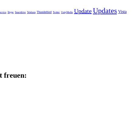
Updates
Update
Vista
Thunderbird
ervice
Skype
Smartdrive
Telekom
Twitter
UnityMedia
t freuen: