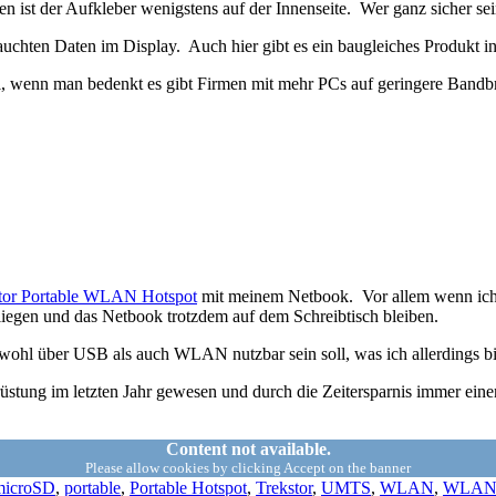
en ist der Aufkleber wenigstens auf der Innenseite. Wer ganz sicher se
uchten Daten im Display. Auch hier gibt es ein baugleiches Produkt in
l, wenn man bedenkt es gibt Firmen mit mehr PCs auf geringere Bandb
tor Portable WLAN Hotspot
mit meinem Netbook. Vor allem wenn ich 
liegen und das Netbook trotzdem auf dem Schreibtisch bleiben.
hl über USB als auch WLAN nutzbar sein soll, was ich allerdings bis
stung im letzten Jahr gewesen und durch die Zeitersparnis immer einen I
Content not available.
Please allow cookies by clicking Accept on the banner
microSD
,
portable
,
Portable Hotspot
,
Trekstor
,
UMTS
,
WLAN
,
WLAN 