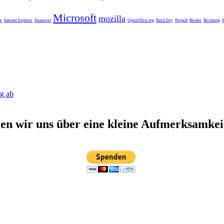
Microsoft
mozilla
e
Internet Explorer
Kennwort
OpenOffice.org
Patch Day
Prepaid
Reader
Rechnung
S
ag ab
n wir uns über eine kleine Aufmerksamkei