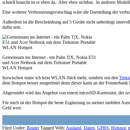
schnell braucht ist er eben da. Aber eben sichtbar. In anderen Modell
Eine weiterer Verbesserungsvorschlag wäre die Darstellung der verbra
Außerdem ist die Beschränkung auf 5 Geräte nicht unbedingt sinnvol
dafür sein.
Gemeinsam ins Internet - ein Palm T|X, Nokia E51
und Acer Netbook mit dem Trekstore Portable
WLAN Hotspot
Inzwischen nutze ich kein WLAN-Stick mehr, sondern nur den
Treks
dem Hotspot besser ausgerüstet denn dieser kann an der Fensterbank 
Abgerundet wird das Angebot von einem microSD-Kartenslot, der sowo
Für mich ist der Hotspot die beste Ergänzung zu meiner mobilen Ausrü
Geld wert.
Filed Under:
Router
Tagged With:
Ausland
,
Daten
,
GPRS
,
Hotspot
,