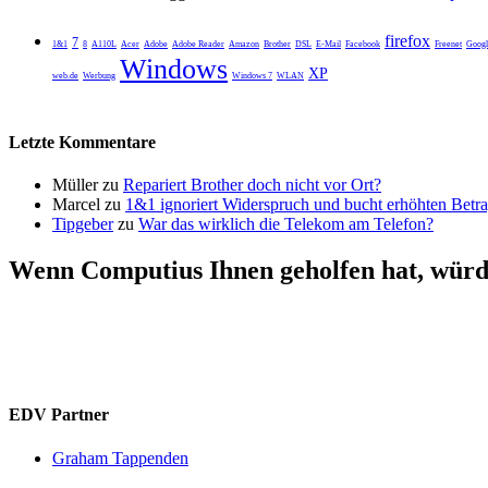
firefox
7
1&1
8
A110L
Acer
Adobe
Adobe Reader
Amazon
Brother
DSL
E-Mail
Facebook
Freenet
Googl
Windows
XP
web.de
Werbung
Windows 7
WLAN
Letzte Kommentare
Müller
zu
Repariert Brother doch nicht vor Ort?
Marcel
zu
1&1 ignoriert Widerspruch und bucht erhöhten Betr
Tipgeber
zu
War das wirklich die Telekom am Telefon?
Wenn Computius Ihnen geholfen hat, würde
EDV Partner
Graham Tappenden