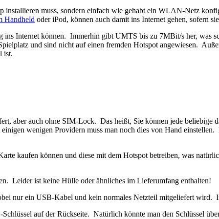
p installieren muss, sondern einfach wie gehabt ein WLAN-Netz konfi
m Handheld
oder iPod, können auch damit ins Internet gehen, sofern s
itig ins Internet können. Immerhin gibt UMTS bis zu 7MBit/s her, was
pielplatz und sind nicht auf einen fremden Hotspot angewiesen. Auße
 ist.
ert, aber auch ohne SIM-Lock. Das heißt, Sie können jede beliebige d
i einigen wenigen Providern muss man noch dies von Hand einstellen. N
Karte kaufen können und diese mit dem Hotspot betreiben, was natürlic
en. Leider ist keine Hülle oder ähnliches im Lieferumfang enthalten!
i nur ein USB-Kabel und kein normales Netzteil mitgeliefert wird. I
-Schlüssel auf der Rückseite. Natürlich könnte man den Schlüssel übe