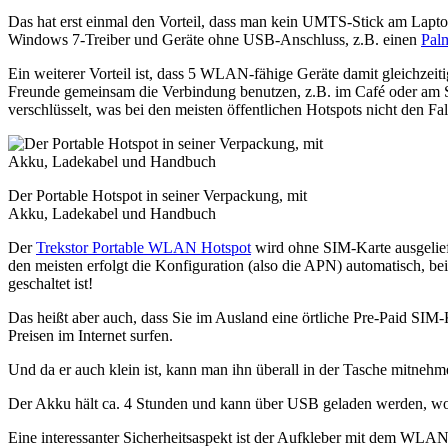
Das hat erst einmal den Vorteil, dass man kein UMTS-Stick am Lapto
Windows 7-Treiber und Geräte ohne USB-Anschluss, z.B. einen
Pal
Ein weiterer Vorteil ist, dass 5 WLAN-fähige Geräte damit gleichze
Freunde gemeinsam die Verbindung benutzen, z.B. im Café oder am S
verschlüsselt, was bei den meisten öffentlichen Hotspots nicht den Fall
Der Portable Hotspot in seiner Verpackung, mit
Akku, Ladekabel und Handbuch
Der
Trekstor Portable WLAN Hotspot
wird ohne SIM-Karte ausgelief
den meisten erfolgt die Konfiguration (also die APN) automatisch, be
geschaltet ist!
Das heißt aber auch, dass Sie im Ausland eine örtliche Pre-Paid SIM-
Preisen im Internet surfen.
Und da er auch klein ist, kann man ihn überall in der Tasche mitnehm
Der Akku hält ca. 4 Stunden und kann über USB geladen werden, wobe
Eine interessanter Sicherheitsaspekt ist der Aufkleber mit dem WLAN