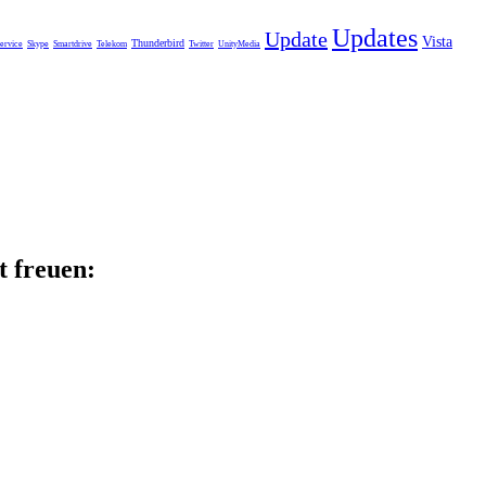
Updates
Update
Vista
Thunderbird
ervice
Skype
Smartdrive
Telekom
Twitter
UnityMedia
t freuen: