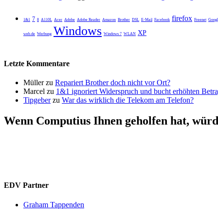
firefox
7
1&1
8
A110L
Acer
Adobe
Adobe Reader
Amazon
Brother
DSL
E-Mail
Facebook
Freenet
Googl
Windows
XP
web.de
Werbung
Windows 7
WLAN
Letzte Kommentare
Müller
zu
Repariert Brother doch nicht vor Ort?
Marcel
zu
1&1 ignoriert Widerspruch und bucht erhöhten Betr
Tipgeber
zu
War das wirklich die Telekom am Telefon?
Wenn Computius Ihnen geholfen hat, würde
EDV Partner
Graham Tappenden