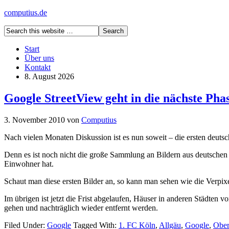
computius.de
Start
Über uns
Kontakt
8. August 2026
Google StreetView geht in die nächste Pha
3. November 2010
von
Computius
Nach vielen Monaten Diskussion ist es nun soweit – die ersten deuts
Denn es ist noch nicht die große Sammlung an Bildern aus deutsche
Einwohner hat.
Schaut man diese ersten Bilder an, so kann man sehen wie die Verpi
Im übrigen ist jetzt die Frist abgelaufen, Häuser in anderen Städten v
gehen und nachträglich wieder entfernt werden.
Filed Under:
Google
Tagged With:
1. FC Köln
,
Allgäu
,
Google
,
Ober