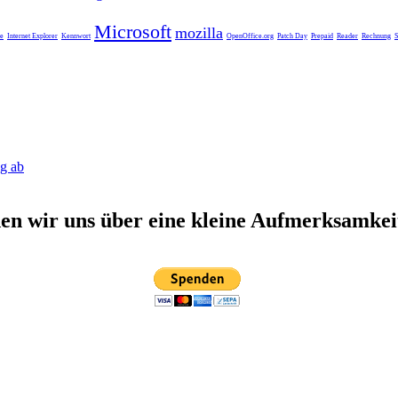
Microsoft
mozilla
e
Internet Explorer
Kennwort
OpenOffice.org
Patch Day
Prepaid
Reader
Rechnung
S
ag ab
n wir uns über eine kleine Aufmerksamkei